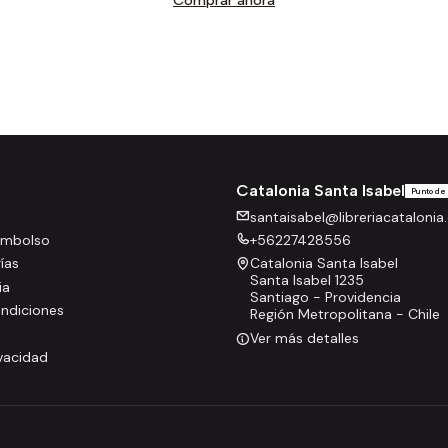
Comprar ahora
Catalonia Santa Isabel
Punto de
santaisabel@libreriacatalonia.
eembolso
+56227428556
rías
Catalonia Santa Isabel
Santa Isabel 1235
ia
Santiago - Providencia
ndiciones
Región Metropolitana - Chile
Ver más detalles
ivacidad