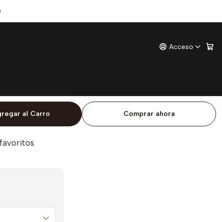
 Piratas
0
Acceso
s
ones
o
regar al Carro
Comprar ahora
 favoritos