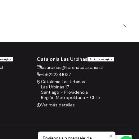
Catalonia Las Urbinas
 recogida
Punto de recogida
cl
lasurbinas@libreriacatalonia.cl
+56222341037
Catalonia Las Urbinas
Las Urbinas 17
Santiago - Providencia
Región Metropolitana - Chile
Ver más detalles
Envíanos un mensaje de