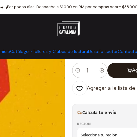
Catálogo
Libros infantiles y juveniles
Literatura Infantil
10 Niñas
¡Por pocos días! Despacho a $1.000 en RM por compras sobre $38.00
|
10 Niñas Pirata
Mostrar stock de ubicaci
Inicio
Catálogo
Talleres y Clubes de lectura
Desafío Lector
Contact
Ag
Cantidad
Agregar a la lista de
Calcula tu envío
REGIÓN