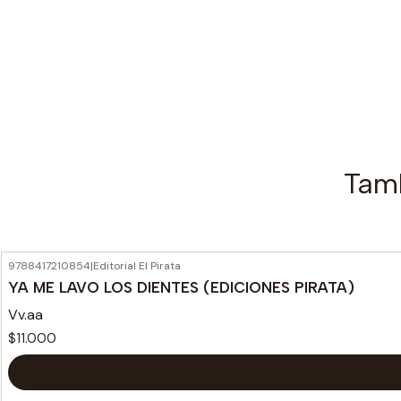
Tamb
9788417210854
|
Editorial El Pirata
YA ME LAVO LOS DIENTES (EDICIONES PIRATA)
Vv.aa
$11.000