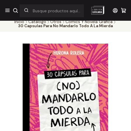
¡Por pocos días! Despacho a $1.000 en RM por compras sobre
$38.000
Inicio
Catálogo
Otros
Comics Y Novela Grafica
30 Capsulas Para No Mandarlo Todo A La Mierda