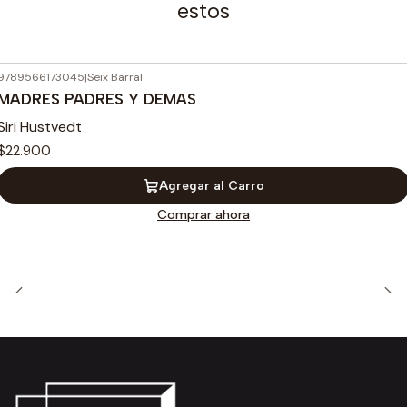
estos
9789566173045
|
Seix Barral
MADRES PADRES Y DEMAS
Siri Hustvedt
$22.900
Agregar al Carro
Comprar ahora