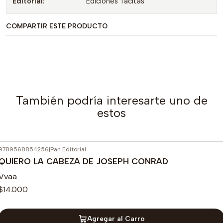
Editorial:
Ediciones Tacitas
COMPARTIR ESTE PRODUCTO
También podría interesarte uno de
estos
9789568854256
|
Pan Editorial
QUIERO LA CABEZA DE JOSEPH CONRAD
Vvaa
$14.000
Agregar al Carro