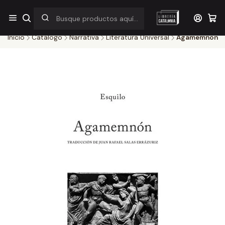
¡Por pocos días! Despacho a $1.000 en RM por compras sobre
$38.000
Inicio
Catálogo
Narrativa
Literatura Universal
Agamemnon