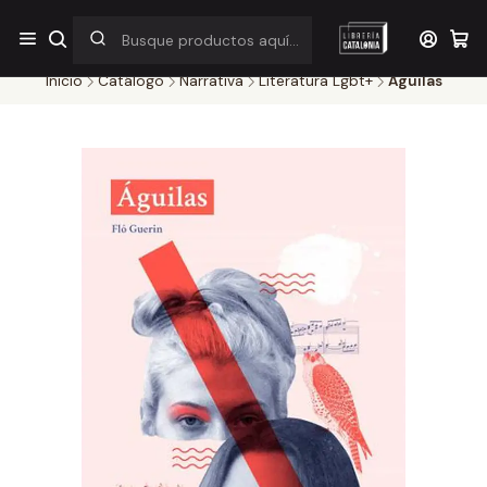
¡Por pocos días! Despacho a $1.000 en RM por compras sobre
$38.000
Inicio
Catálogo
Narrativa
Literatura Lgbt+
Aguilas