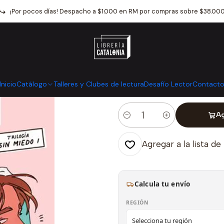
Catálogo
Libros infantiles y juveniles
Literatura Juvenil
Alguien 
¡Por pocos días! Despacho a $1.000 en RM por compras sobre $38.00
|
Alguien Para T
Mostrar stock de ubicaci
Inicio
Catálogo
Talleres y Clubes de lectura
Desafío Lector
Contact
Ag
Cantidad
Agregar a la lista de
Calcula tu envío
REGIÓN