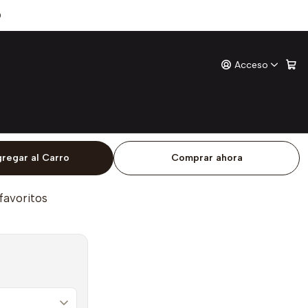
Para Ti
0
Acceso
i
ones
o
regar al Carro
Comprar ahora
 favoritos