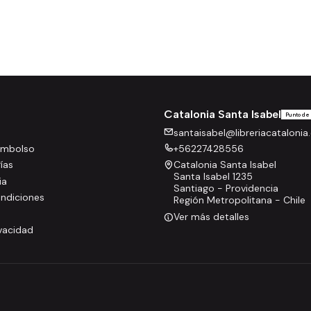
Catalonia Santa Isabel
Punto de
santaisabel@libreriacatalonia.
eembolso
+56227428556
rías
Catalonia Santa Isabel
Santa Isabel 1235
ia
Santiago - Providencia
ndiciones
Región Metropolitana - Chile
Ver más detalles
ivacidad