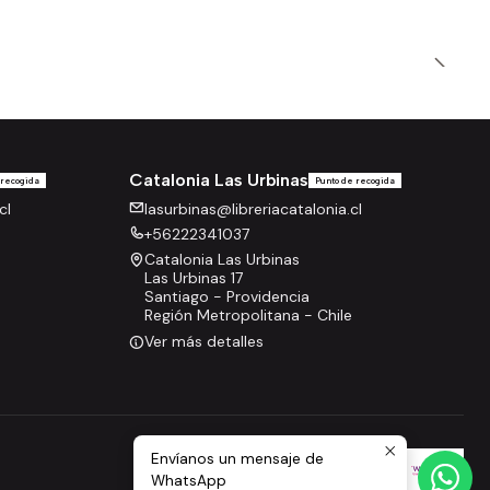
Catalonia Las Urbinas
 recogida
Punto de recogida
cl
lasurbinas@libreriacatalonia.cl
+56222341037
Catalonia Las Urbinas
Las Urbinas 17
Santiago - Providencia
Región Metropolitana - Chile
Ver más detalles
Envíanos un mensaje de
WhatsApp