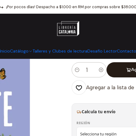
Inicio
Catálogo
Autoconocimiento
Amiga Separate Ya
¡Por pocos días! Despacho a $1.000 en RM por compras sobre $38.00
|
Amiga Separat
Mostrar stock de ubicaci
Inicio
Catálogo
Talleres y Clubes de lectura
Desafío Lector
Contact
Ag
Cantidad
Agregar a la lista de
Calcula tu envío
REGIÓN