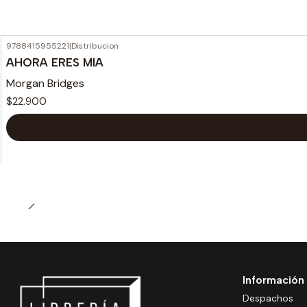
9788415955221
|
Distribucion
AHORA ERES MIA
Morgan Bridges
$22.900
Información
Despachos