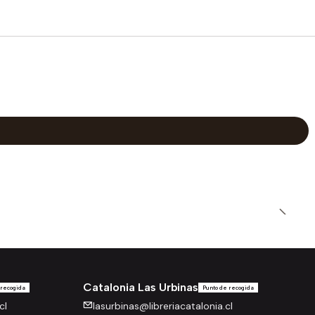
Catalonia Las Urbinas
 recogida
Punto de recogida
cl
lasurbinas@libreriacatalonia.cl