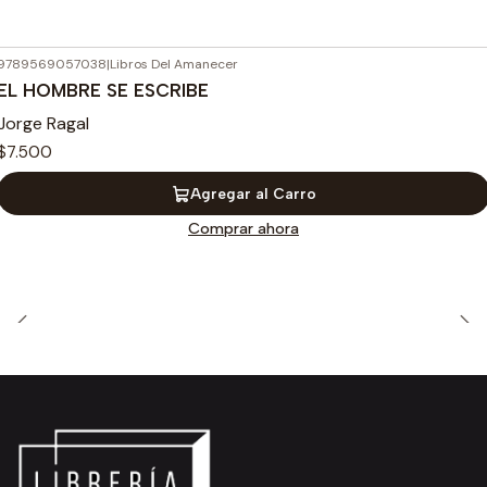
9789569057038
|
Libros Del Amanecer
EL HOMBRE SE ESCRIBE
Jorge Ragal
$7.500
Agregar al Carro
Comprar ahora