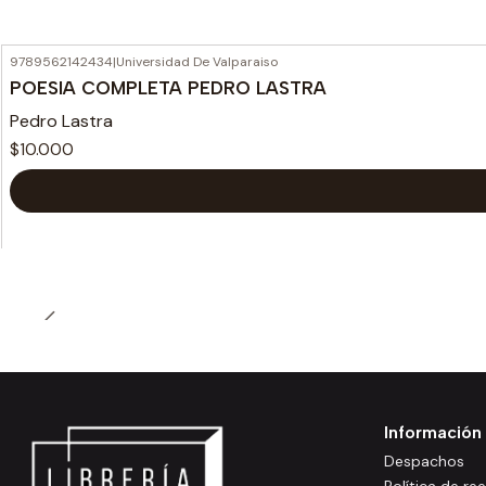
9789562142434
|
Universidad De Valparaiso
POESIA COMPLETA PEDRO LASTRA
Pedro Lastra
$10.000
Información
Despachos
Política de r