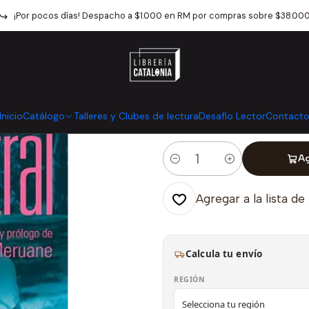
Inicio
Catálogo
Narrativa
Literatura Chilena
Andar La Tierra
¡Por pocos días! Despacho a $1.000 en RM por compras sobre $38.00
|
Andar La Tierr
Mostrar stock de ubicaci
Inicio
Catálogo
Talleres y Clubes de lectura
Desafío Lector
Contact
Ag
Cantidad
Agregar a la lista de
Calcula tu envío
REGIÓN