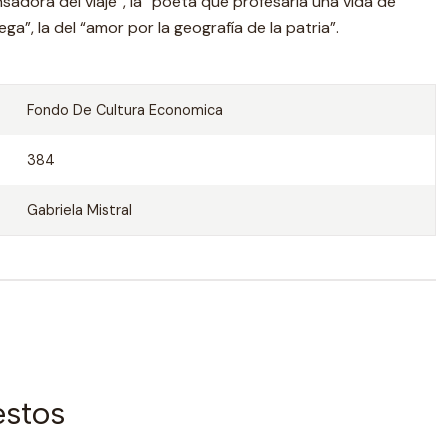
sadora del viaje”, la “poeta que profesaría una vida de
ega”, la del “amor por la geografía de la patria”.
Fondo De Cultura Economica
384
Gabriela Mistral
estos