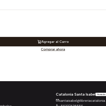
Agregar al Carro
Comprar ahora
Catalonia Santa Isabel
Punto de
santaisabel@libreriacatalonia.
eembolso
+56227428556