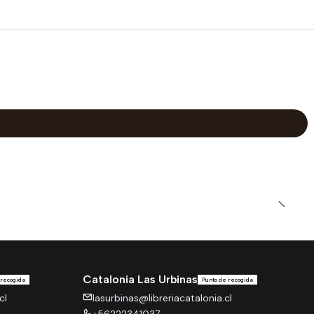
Catalonia Las Urbinas
 recogida
Punto de recogida
cl
lasurbinas@libreriacatalonia.cl
+56222341037