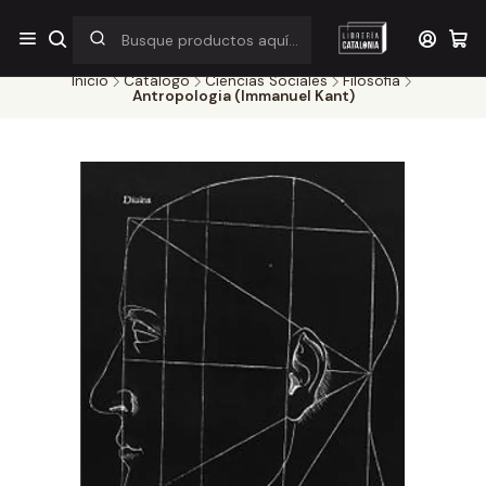
¡Por pocos días! Despacho a $1.000 en RM por compras sobre
$38.000
Inicio
Catálogo
Ciencias Sociales
Filosofia
Antropologia (Immanuel Kant)