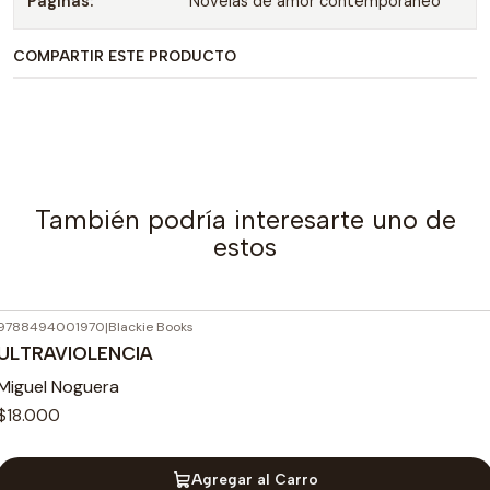
Paginas:
Novelas de amor contemporáneo
COMPARTIR ESTE PRODUCTO
También podría interesarte uno de
estos
9788494001970
|
Blackie Books
ULTRAVIOLENCIA
Miguel Noguera
$18.000
Agregar al Carro