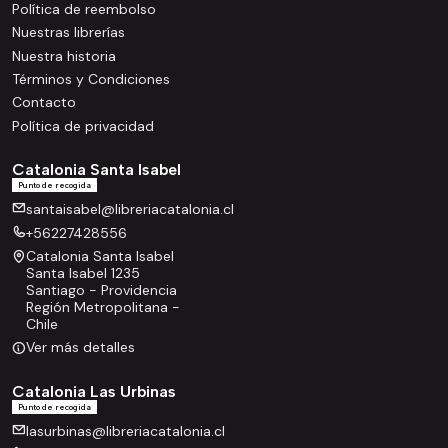
Política de reembolso
Nuestras librerías
Nuestra historia
Términos y Condiciones
Contacto
Política de privacidad
Catalonia Santa Isabel
Punto de recogida
santaisabel@libreriacatalonia.cl
+56227428556
Catalonia Santa Isabel
Santa Isabel 1235
Santiago - Providencia
Región Metropolitana -
Chile
Ver más detalles
Catalonia Las Urbinas
Punto de recogida
lasurbinas@libreriacatalonia.cl