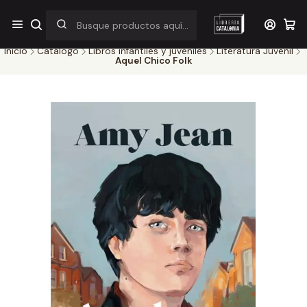
¡Por pocos días! Despacho a $1.000 en RM por compras sobre
$38.000
Inicio
Catálogo
Libros infantiles y juveniles
Literatura Juvenil
Aquel Chico Folk