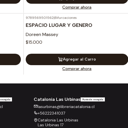
Comprar ahora
9789569501562
|
Bifurcaciones
Nuevo
ESPACIO LUGAR Y GENERO
Doreen Massey
$15.000
Agregar al Carro
Comprar ahora
Catalonia Las Urbinas
 recogida
Punto de recogida
cl
lasurbinas@libreriacatalonia.cl
+56222341037
Catalonia Las Urbinas
Las Urbinas 17