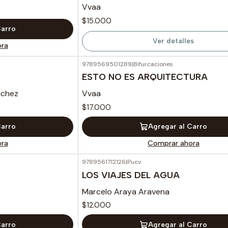
Vvaa
$15.000
Carro
Ver detalles
ra
9789569501289
|
Bifurcaciones
ESTO NO ES ARQUITECTURA
nchez
Vvaa
$17.000
Carro
Agregar al Carro
ra
Comprar ahora
9789561712126
|
Pucv
LOS VIAJES DEL AGUA
Marcelo Araya Aravena
$12.000
Carro
Agregar al Carro