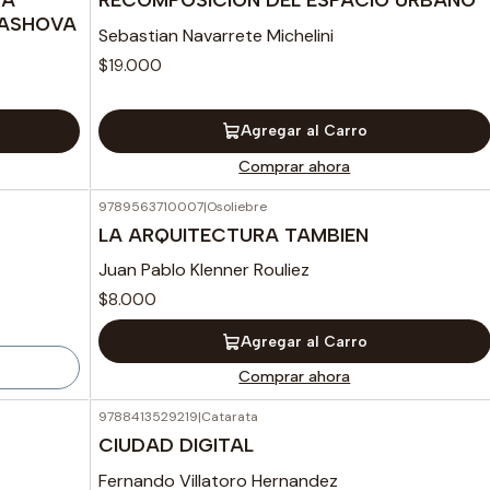
LASHOVA
Sebastian Navarrete Michelini
$19.000
Agregar al Carro
Comprar ahora
9789563710007
|
Osoliebre
LA ARQUITECTURA TAMBIEN
Juan Pablo Klenner Rouliez
$8.000
Agregar al Carro
Comprar ahora
9788413529219
|
Catarata
CIUDAD DIGITAL
Fernando Villatoro Hernandez