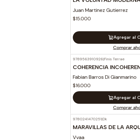
Juan Martinez Gutierrez
$15.000
Agregar al 
Comprar aho
9789563910926
|
Finis Terrae
COHERENCIA INCOHERE
Fabian Barros Di Gianmarino
$16.000
Agregar al 
Comprar aho
9780241470251
|
Dk
MARAVILLAS DE LA ARQ
Vvaa