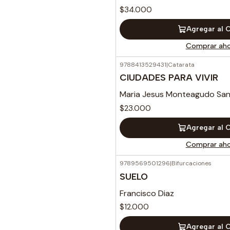
$34.000
Agregar al 
Comprar aho
9788413529431
|
Catarata
CIUDADES PARA VIVIR
Maria Jesus Monteagudo Sa
$23.000
Agregar al 
Comprar aho
9789569501296
|
Bifurcaciones
SUELO
Francisco Diaz
$12.000
Agregar al 