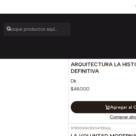
9780241703038
|
Dk
ARQUITECTURA LA HIST
DEFINITIVA
Dk
$46.000
Agregar al 
Comprar aho
9789569082047
|
Stoq
LA VOLUNTAD MODERN