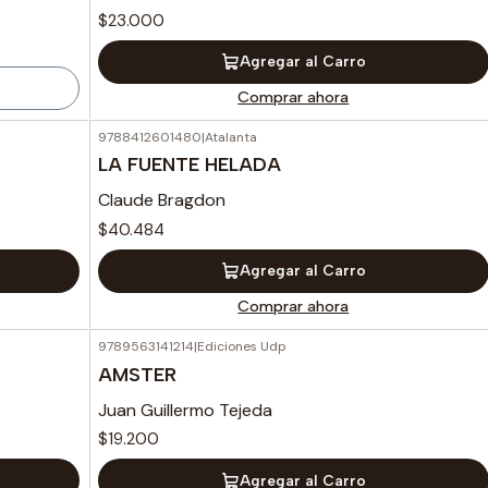
$23.000
Agregar al Carro
Comprar ahora
9788412601480
|
Atalanta
LA FUENTE HELADA
Claude Bragdon
$40.484
Agregar al Carro
Comprar ahora
9789563141214
|
Ediciones Udp
AMSTER
Juan Guillermo Tejeda
$19.200
Agregar al Carro