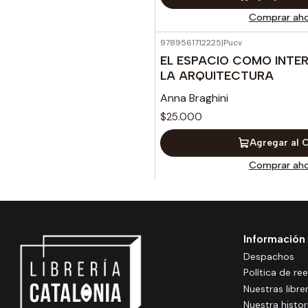
Comprar aho
9789561712225
|
Pucv
EL ESPACIO COMO INTE
LA ARQUITECTURA
Anna Braghini
$25.000
Agregar al 
Comprar aho
Información
Despachos
Política de r
Nuestras libre
Nuestra histor