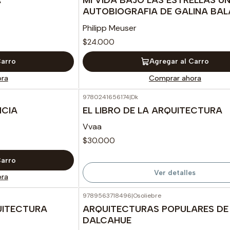
AUTOBIOGRAFIA DE GALINA BA
Philipp Meuser
$24.000
Carro
Agregar al Carro
ra
Comprar ahora
9780241656174
|
Dk
Agotado
NCIA
EL LIBRO DE LA ARQUITECTURA
Vvaa
$30.000
Carro
Ver detalles
ra
9789563718496
|
Osoliebre
Agotado
UITECTURA
ARQUITECTURAS POPULARES DE
DALCAHUE