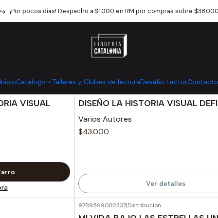
Inicio
Arquitectura
¡Por pocos días! Despacho a $1.000 en RM por compras sobre $38.00
Arquitectura
Inicio
Catálogo
Talleres y Clubes de lectura
Desafío Lector
Contact
9780241722534
|
Dk
Agotado
ORIA VISUAL
DISEÑO LA HISTORIA VISUAL DEFI
Varios Autores
$43.000
Carro
Ver detalles
ra
9789569082337
|
Distribucion
A
MI VIDA BAJO LAS ESTRELLAS U