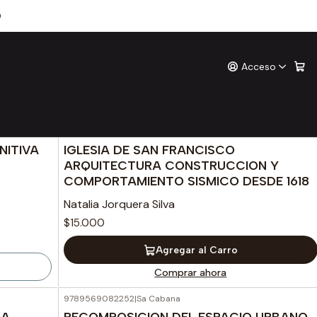
0
Acceso
o
9789569082146
|
Sa Cabana
NITIVA
IGLESIA DE SAN FRANCISCO
ARQUITECTURA CONSTRUCCION Y
COMPORTAMIENTO SISMICO DESDE 1618
Natalia Jorquera Silva
$15.000
Agregar al Carro
Comprar ahora
9789569082252
|
Sa Cabana
NA
RECOMPOSICION DEL ESPACIO URBANO