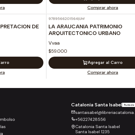
ra
Comprar ahora
9789566201564
|
Uhf
RPRETACION DE
LA ARAUCANIA PATRIMONIO
ARQUITECTONICO URBANO
Vvaa
$59.000
Carro
Agregar al Carro
ra
Comprar ahora
Catalonia Santa Isabel
Punto de
santaisabel@libreriacatalonia.
eembolso
+56227428556
rías
Catalonia Santa Isabel
Santa Isabel 1235
ia