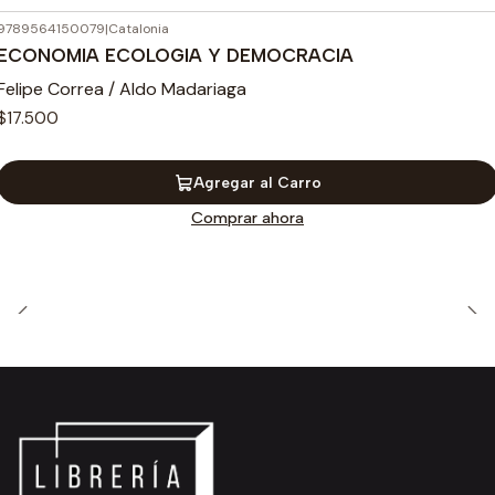
9789564150079
|
Catalonia
ECONOMIA ECOLOGIA Y DEMOCRACIA
Felipe Correa / Aldo Madariaga
$17.500
Agregar al Carro
Comprar ahora