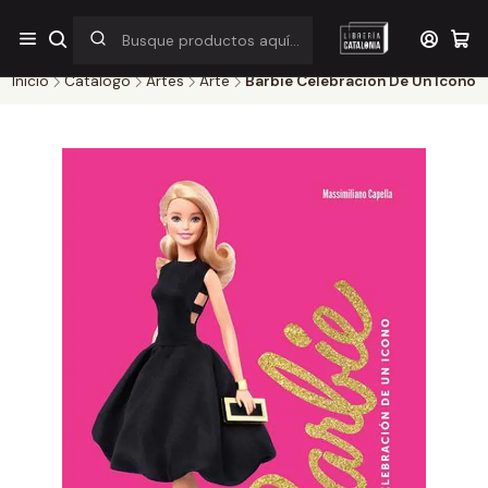
¡Por pocos días! Despacho a $1.000 en RM por compras sobre
$38.000
Inicio
Catálogo
Artes
Arte
Barbie Celebracion De Un Icono