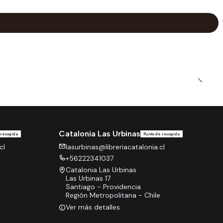
Catalonia Las Urbinas
 recogida
Punto de recogida
cl
lasurbinas@libreriacatalonia.cl
+56222341037
Catalonia Las Urbinas
Las Urbinas 17
Santiago - Providencia
Región Metropolitana - Chile
Ver más detalles