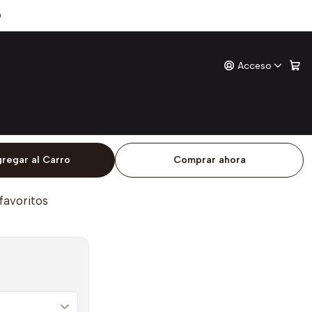
0
Acceso
ones
o
regar al Carro
Comprar ahora
 favoritos