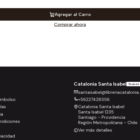
Agregar al Carro
Comprar ahora
Catalonia Santa Isabel
Punto de
santaisabel@libreriacatalonia.
eembolso
+56227428556
rías
Catalonia Santa Isabel
Santa Isabel 1235
ia
Santiago - Providencia
ndiciones
Región Metropolitana - Chile
Ver más detalles
ivacidad