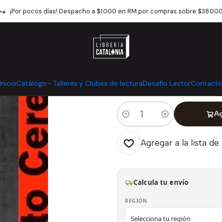
Inicio
Catálogo
Narrativa
Literatura Universal
Benito Cereno
¡Por pocos días! Despacho a $1.000 en RM por compras sobre $38.00
|
Benito Cereno
Mostrar stock de ubicaci
Inicio
Catálogo
Talleres y Clubes de lectura
Desafío Lector
Contact
Ag
Cantidad
Agregar a la lista de
Calcula tu envío
REGIÓN