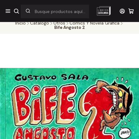
¡Por pocos días! Despacho a $1.000 en RM por compras sobre
$38.000
Inicio
Catálogo
Otros
Comics Y Novela Grafica
Bife Angosto 2