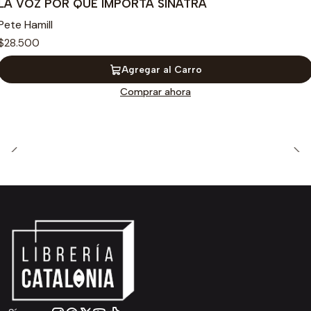
LA VOZ POR QUE IMPORTA SINATRA
Pete Hamill
$28.500
Agregar al Carro
Comprar ahora