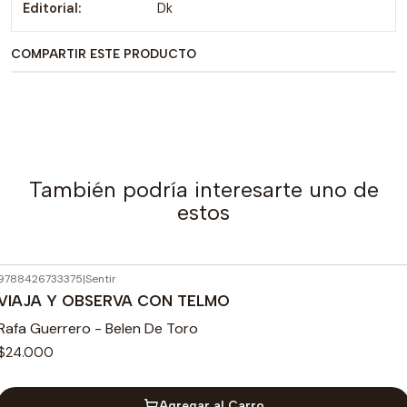
Editorial:
Dk
COMPARTIR ESTE PRODUCTO
También podría interesarte uno de
estos
9788426733375
|
Sentir
VIAJA Y OBSERVA CON TELMO
Rafa Guerrero - Belen De Toro
$24.000
Agregar al Carro