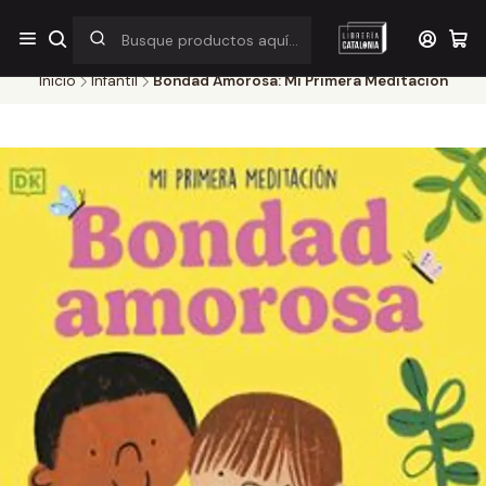
¡Por pocos días! Despacho a $1.000 en RM por compras sobre
$38.000
Inicio
Infantil
Bondad Amorosa: Mi Primera Meditacion