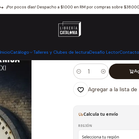
Inicio
Catálogo
Ciencias Sociales
Caminando Por La Cornisa
¡Por pocos días! Despacho a $1.000 en RM por compras sobre $38.00
|
Caminando Por
Mostrar stock de ubicaci
Inicio
Catálogo
Talleres y Clubes de lectura
Desafío Lector
Contact
Ag
Cantidad
Agregar a la lista de
Calcula tu envío
REGIÓN