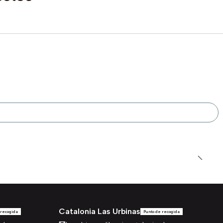
Catalonia Las Urbinas
 recogida
Punto de recogida