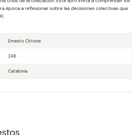
a crisis de la civilización. Este libro invita a comprender los
a época a reflexionar sobre las decisiones colectivas que
I.
Ernesto Ottone
248
Catalonia
estos