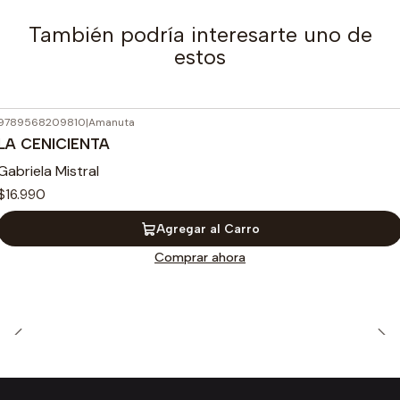
También podría interesarte uno de
estos
9789568209810
|
Amanuta
LA CENICIENTA
Gabriela Mistral
$16.990
Agregar al Carro
Comprar ahora