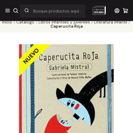
¡Por pocos días! Despacho a $1.000 en RM por compras sobre
$38.000
Inicio
Catálogo
Libros infantiles y juveniles
Literatura Infantil
Caperucita Roja