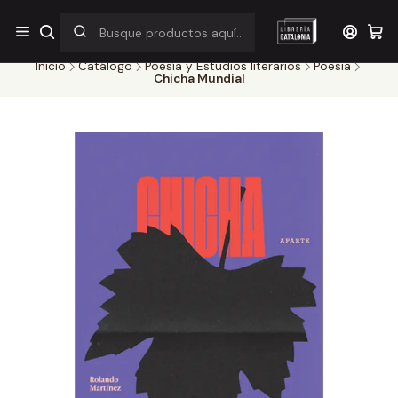
¡Por pocos días! Despacho a $1.000 en RM por compras sobre
$38.000
Inicio
Catálogo
Poesía y Estudios literarios
Poesia
Chicha Mundial