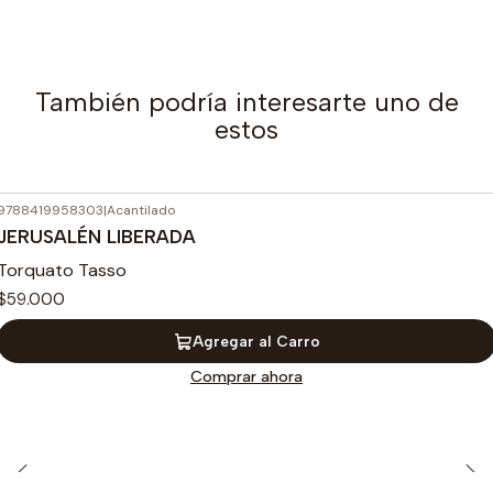
También podría interesarte uno de
estos
9788419958303
|
Acantilado
JERUSALÉN LIBERADA
Torquato Tasso
$59.000
Agregar al Carro
Comprar ahora