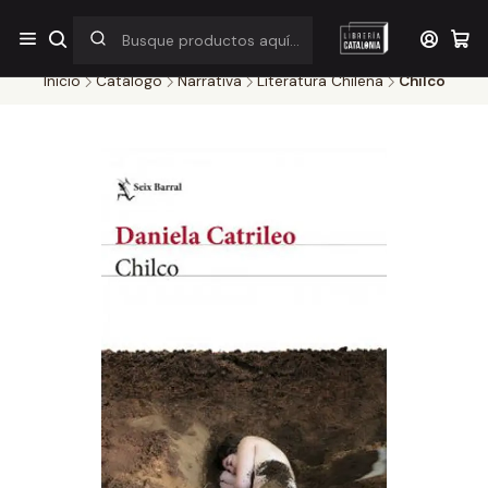
¡Por pocos días! Despacho a $1.000 en RM por compras sobre
$38.000
Inicio
Catálogo
Narrativa
Literatura Chilena
Chilco