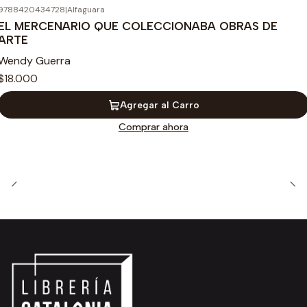
9788420434728
|
Alfaguara
EL MERCENARIO QUE COLECCIONABA OBRAS DE
ARTE
Wendy Guerra
$18.000
Agregar al Carro
Comprar ahora