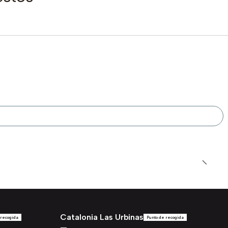
Catalonia Las Urbinas
 recogida
Punto de recogida