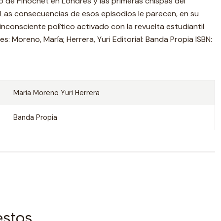
to de Pinochet en Londres y las primeras chispas del
. Las consecuencias de esos episodios le parecen, en su
 inconsciente polìtico activado con la revuelta estudiantil
s: Moreno, María; Herrera, Yuri Editorial: Banda Propia ISBN:
Maria Moreno Yuri Herrera
Banda Propia
estos