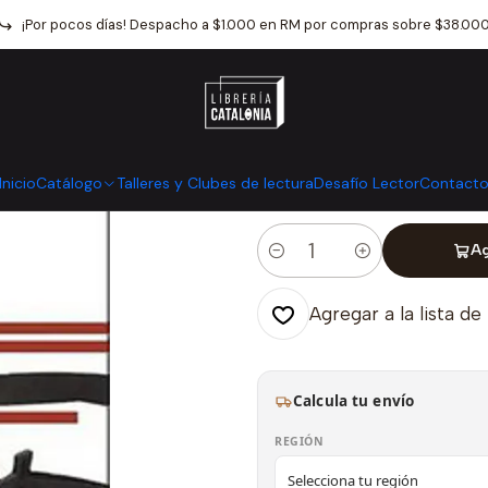
cio
Catálogo
Narrativa
Literatura Latinoamericana
Chile Golpe
¡Por pocos días! Despacho a $1.000 en RM por compras sobre $38.00
|
Chile Golpead
Mostrar stock de ubicaci
Inicio
Catálogo
Talleres y Clubes de lectura
Desafío Lector
Contact
Ag
Cantidad
Agregar a la lista de
Calcula tu envío
REGIÓN