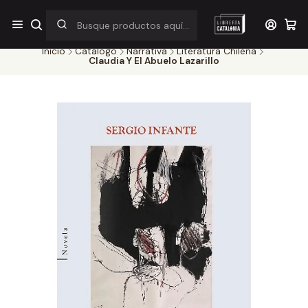
¡Por pocos días! Despacho a $1.000 en RM por compras sobre
$38.000
Inicio
Catálogo
Narrativa
Literatura Chilena
Claudia Y El Abuelo Lazarillo