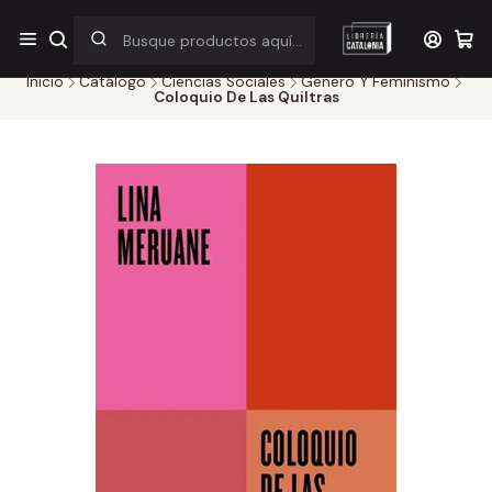
¡Por pocos días! Despacho a $1.000 en RM por compras sobre
$38.000
Inicio
Catálogo
Ciencias Sociales
Genero Y Feminismo
Coloquio De Las Quiltras