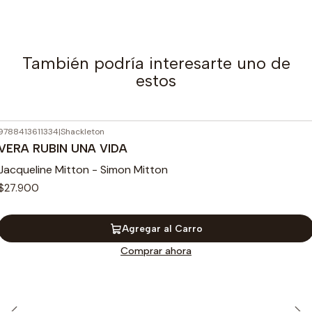
También podría interesarte uno de
estos
9788413611334
|
Shackleton
VERA RUBIN UNA VIDA
Jacqueline Mitton - Simon Mitton
$27.900
Agregar al Carro
Comprar ahora