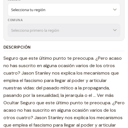
COMUNA
DESCRIPCIÓN
Seguro que este último punto te preocupa. ¿Pero acaso no has suscrito en alguna ocasión varios de los otros cuatro? Jason Stanley nos explica los mecanismos que emplea el fascismo para llegar al poder y articular nuestras vidas: del pasado mítico a la propaganda, pasando por la sexualidad, la jerarquía o el ... Ver más Ocultar Seguro que este último punto te preocupa. ¿Pero acaso no has suscrito en alguna ocasión varios de los otros cuatro? Jason Stanley nos explica los mecanismos que emplea el fascismo para llegar al poder y articular nuestras vidas: del pasado mítico a la propaganda, pasando por la sexualidad, la jerarquía o el victimismo del ellos contra nosotros. El fascismo no es solo cosa del pasado, sino que se ha infiltrado en el presente para, si no tomamos consciencia, marcar la agenda del futuro. De un futuro muy negro. Escribe tu propio comentario. Opina y Califica Estás comentando: COMO FUNCIONA EL FASCISMO *¿Cómo calificas este producto? Calificación ***** *Apodo *Resumen de tu comentario *Comentario * Campos requeridos Enviar Regresar Cerrar Facebook Twitter Youtube Instagram Googlemaps gandhi Suscríbete a nuestro Boletín de Noticias Enviar Click Subscribete a Nuestro Boletín: Género Masculino Femenino País Selecciona un país. Afganistán Albania Alemania Andorra Angola Anguila Antigua y Barbuda Antillas Neerlandesas Antártida Arabia Saudí Argelia Argentina Armenia Aruba Australia Austria Azerbaiyán Bahamas Bahréin Bangladesh Barbados Belice Benín Bermudas Bielorrusia Bolivia Bosnia-Herzegovina Botsuana Brasil Brunéi Bulgaria Burkina Faso Burundi Bután Bélgica Cabo Verde Camboya Camerún Canadá Chad Chile China Chipre Ciudad del Vaticano Colombia Comoras Congo Corea del Norte Corea del