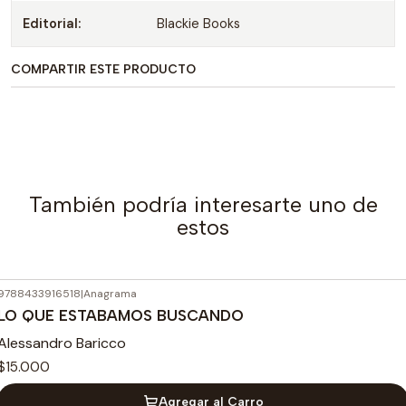
Editorial:
Blackie Books
COMPARTIR ESTE PRODUCTO
También podría interesarte uno de
estos
9788433916518
|
Anagrama
LO QUE ESTABAMOS BUSCANDO
Alessandro Baricco
$15.000
Agregar al Carro