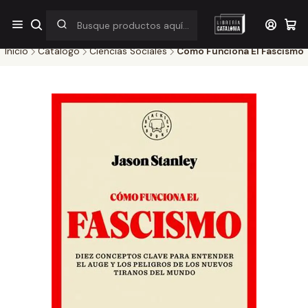
¡Por pocos días! Despacho a $1.000 en RM por compras sobre
$38.000
Inicio
Catálogo
Ciencias Sociales
Como Funciona El Fascismo