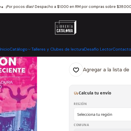
go
Ciencias Sociales
Historia De Chile
Concepcion En La Historia 
¡Por pocos días! Despacho a $1.000 en RM por compras sobre $38.00
|
Concepcion En 
Mostrar stock de ubicaci
Inicio
Catálogo
Talleres y Clubes de lectura
Desafío Lector
Contact
Agregar a la lista de
Calcula tu envío
REGIÓN
COMUNA