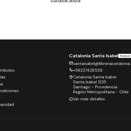
Comprar ahora
Catalonia Santa Isabel
Punto de
santaisabel@libreriacatalonia.
eembolso
+56227428556
rías
Catalonia Santa Isabel
Santa Isabel 1235
ia
Santiago - Providencia
ndiciones
Región Metropolitana - Chile
Ver más detalles
ivacidad