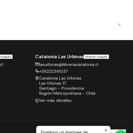
Catalonia Las Urbinas
 recogida
Punto de recogida
cl
lasurbinas@libreriacatalonia.cl
+56222341037
Catalonia Las Urbinas
Las Urbinas 17
Santiago - Providencia
Región Metropolitana - Chile
Ver más detalles
Envíanos un mensaje de