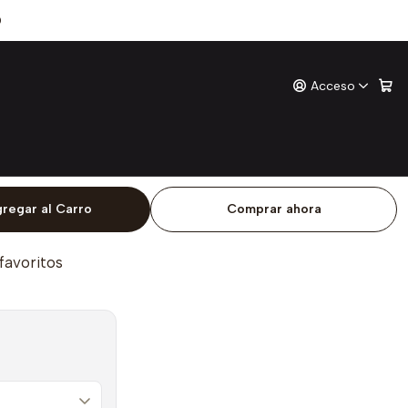
0
Acceso
ño
ones
o
regar al Carro
Comprar ahora
 favoritos