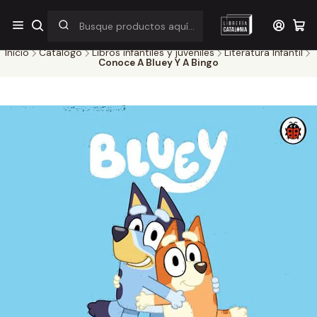
¡Por pocos días! Despacho a $1.000 en RM por compras sobre
$38.000
Inicio
Catálogo
Libros infantiles y juveniles
Literatura Infantil
Conoce A Bluey Y A Bingo