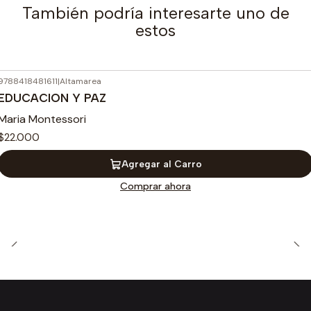
También podría interesarte uno de
estos
9788418481611
|
Altamarea
EDUCACION Y PAZ
Maria Montessori
$22.000
Agregar al Carro
Comprar ahora