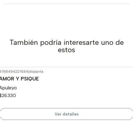
También podría interesarte uno de
estos
9788494227684
|
Atalanta
Agotado
AMOR Y PSIQUE
Apuleyo
$26.330
Ver detalles