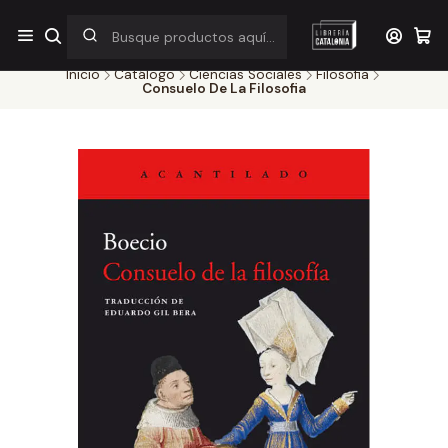
¡Por pocos días! Despacho a $1.000 en RM por compras sobre
$38.000
Inicio
Catálogo
Ciencias Sociales
Filosofia
Consuelo De La Filosofia