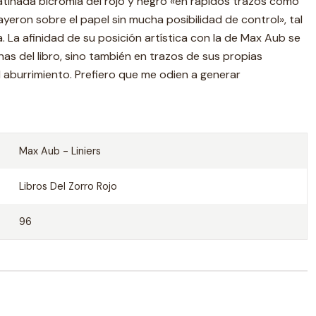
 atinada bicromía del rojo y negro «en rápidos trazos como
yeron sobre el papel sin mucha posibilidad de control», tal
a. La afinidad de su posición artística con la de Max Aub se
nas del libro, sino también en trazos de sus propias
l aburrimiento. Prefiero que me odien a generar
Max Aub - Liniers
Libros Del Zorro Rojo
96