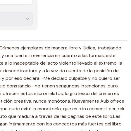
Crímenes ejemplares de manera libre y lúdica, trabajando
 una fuerte irreverencia en cuanto a las formas, este
 a lo inaceptable del acto violento llevado al extremo: la
or descontractura y a la vez da cuenta de la posición de
a y por eso declara: «Me declaro culpable y no quiero ser
jo constancia– no tienen sengundas intenciones: puro
e ofrecen estos microrrelatos, lo grotesco del crimen es
petición creativa, nunca monótona. Nuevamente Aub ofrece
 que pude evité la monotonía, que es otro crimen».Leer, reír
ruto que madura a través de las páginas de este libro.Las
logan íntimamente con los conceptos más fuertes del libro,