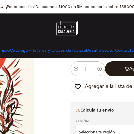
cio
Catálogo
Otros
Comics Y Novela Grafica
Crimenes Ejempla
¡Por pocos días! Despacho a $1.000 en RM por compras sobre $38.00
|
Crimenes Ejem
Mostrar stock de ubicaci
Inicio
Catálogo
Talleres y Clubes de lectura
Desafío Lector
Contact
Ag
Cantidad
Agregar a la lista de
Calcula tu envío
REGIÓN