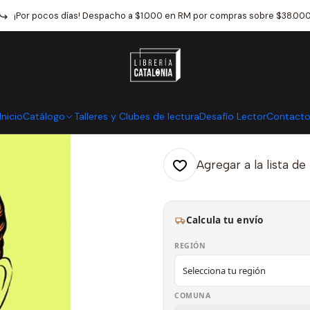
tálogo
Narrativa
Literatura Universal
Cuentos De E.t.a. Hoffmann
¡Por pocos días! Despacho a $1.000 en RM por compras sobre $38.00
|
Cuentos De E.t
Mostrar stock de ubicaci
Inicio
Catálogo
Talleres y Clubes de lectura
Desafío Lector
Contact
Agregar a la lista de
Calcula tu envío
REGIÓN
COMUNA