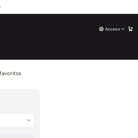
 (Austral)
0
Acceso
.a. Hoffmann (Austral)
ones
o
 favoritos