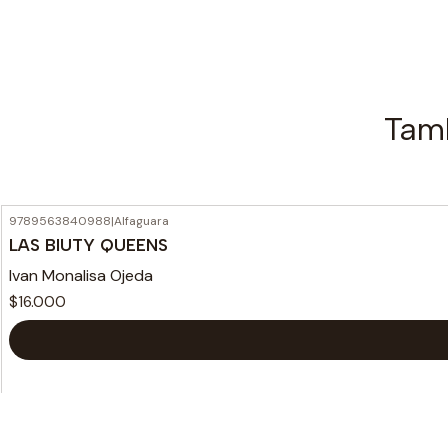
Tamb
9789563840988
|
Alfaguara
LAS BIUTY QUEENS
Ivan Monalisa Ojeda
$16.000