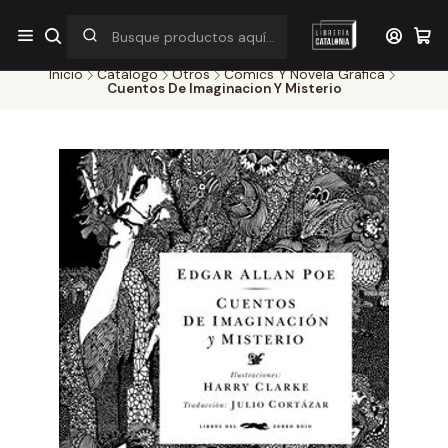
¡Por pocos días! Despacho a $1.000 en RM por compras sobre
$38.000
Inicio
Catálogo
Otros
Comics Y Novela Grafica
Cuentos De Imaginacion Y Misterio