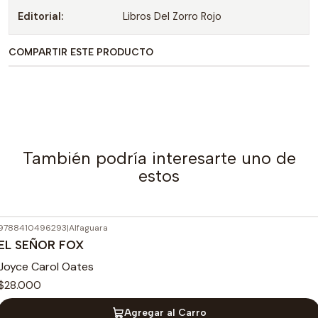
Editorial:
Libros Del Zorro Rojo
COMPARTIR ESTE PRODUCTO
También podría interesarte uno de
estos
9788410496293
|
Alfaguara
EL SEÑOR FOX
Joyce Carol Oates
$28.000
Agregar al Carro