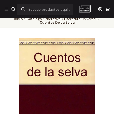
¡Por pocos días! Despacho a $1.000 en RM por compras sobre
$38.000
Inicio
Catálogo
Narrativa
Literatura Universal
Cuentos De La Selva