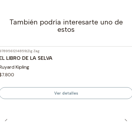
También podría interesarte uno de
estos
9789561214859
|
Zig Zag
Agotado
EL LIBRO DE LA SELVA
Ruyard Kipling
$7.800
Ver detalles