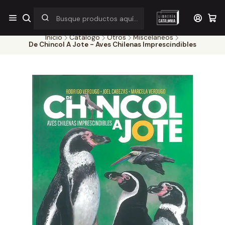
¡Por pocos días! Despacho a $1.000 en RM por compras sobre
$38.000
Inicio
Catálogo
Otros
Miscelaneos
De Chincol A Jote - Aves Chilenas Imprescindibles