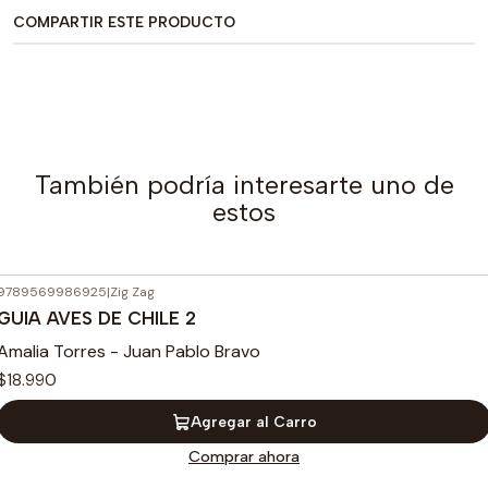
COMPARTIR ESTE PRODUCTO
También podría interesarte uno de
estos
9789569986925
|
Zig Zag
GUIA AVES DE CHILE 2
Amalia Torres - Juan Pablo Bravo
$18.990
Agregar al Carro
Comprar ahora