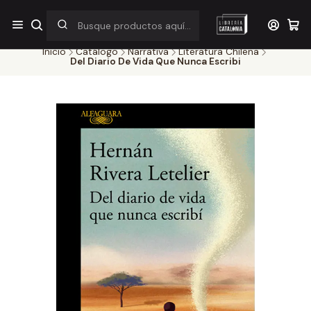
¡Por pocos días! Despacho a $1.000 en RM por compras sobre
$38.000
Inicio
Catálogo
Narrativa
Literatura Chilena
Del Diario De Vida Que Nunca Escribi