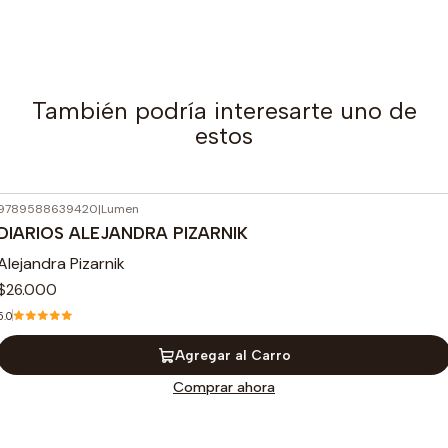
También podría interesarte uno de
estos
9789588639420
|
Lumen
DIARIOS ALEJANDRA PIZARNIK
Alejandra Pizarnik
$26.000
5.0
Agregar al Carro
Comprar ahora