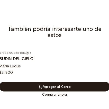
También podría interesarte uno de
estos
9786319065848
|
Sigilo
BUDIN DEL CIELO
Maria Luque
$21.900
Agregar al Carro
Comprar ahora