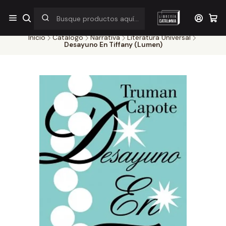
¡Por pocos días! Despacho a $1.000 en RM por compras sobre
$38.000
Inicio
Catálogo
Narrativa
Literatura Universal
Desayuno En Tiffany (Lumen)