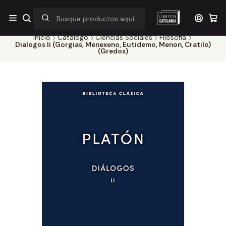
¡Por pocos días! Despacho a $1.000 en RM por compras sobre
$38.000
Inicio
Catálogo
Ciencias Sociales
Filosofia
Dialogos Ii (Gorgias, Menexeno, Eutidemo, Menon, Cratilo)
(Gredos)