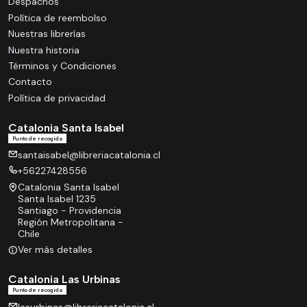
Despachos
Política de reembolso
Nuestras librerías
Nuestra historia
Términos y Condiciones
Contacto
Política de privacidad
Catalonia Santa Isabel
Punto de recogida
santaisabel@libreriacatalonia.cl
+56227428556
Catalonia Santa Isabel
Santa Isabel 1235
Santiago - Providencia
Región Metropolitana -
Chile
Ver más detalles
Catalonia Las Urbinas
Punto de recogida
lasurbinas@libreriacatalonia.cl