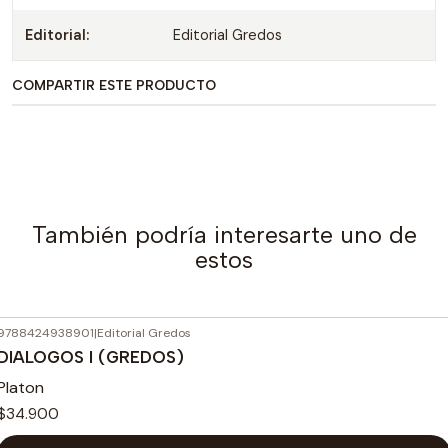
Editorial:
Editorial Gredos
COMPARTIR ESTE PRODUCTO
También podría interesarte uno de
estos
9788424938901
|
Editorial Gredos
DIALOGOS I (GREDOS)
Platon
$34.900