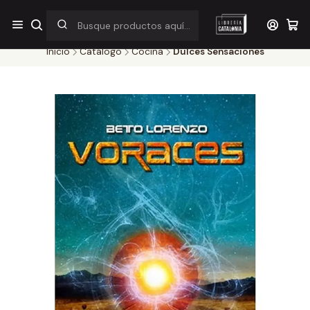
¡Por pocos días! Despacho a $1.000 en RM por compras sobre
$38.000
Inicio
Catálogo
Cocina
Dulces Sensaciones