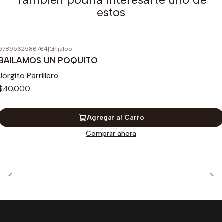
estos
9789562586764
|
Grijalbo
BAILAMOS UN POQUITO
Jorgito Parrillero
$40.000
Agregar al Carro
Comprar ahora