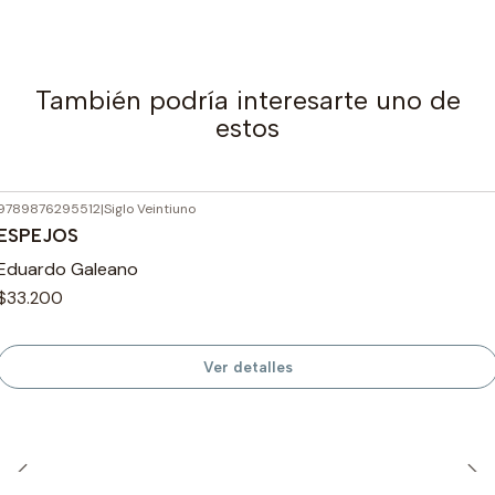
También podría interesarte uno de
estos
9789876295512
|
Siglo Veintiuno
Agotado
ESPEJOS
Eduardo Galeano
$33.200
Ver detalles