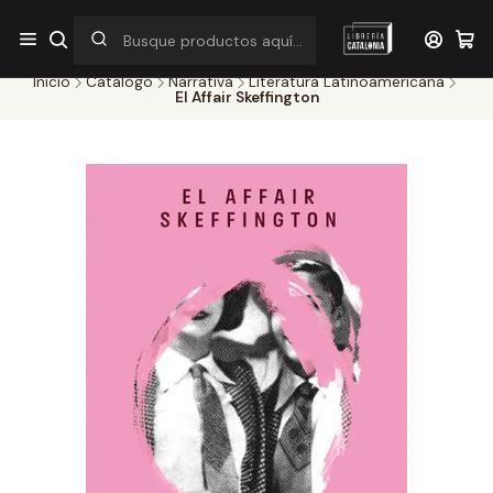
¡Por pocos días! Despacho a $1.000 en RM por compras sobre
$38.000
Inicio
Catálogo
Narrativa
Literatura Latinoamericana
El Affair Skeffington