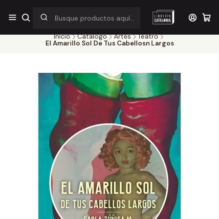
¡Por pocos días! Despacho a $1.000 en RM por compras sobre
$38.000
Inicio
Catálogo
Artes
Teatro
El Amarillo Sol De Tus Cabellosn Largos