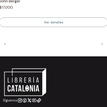
John Berger
$17.000
Ver detalles
Síguenos