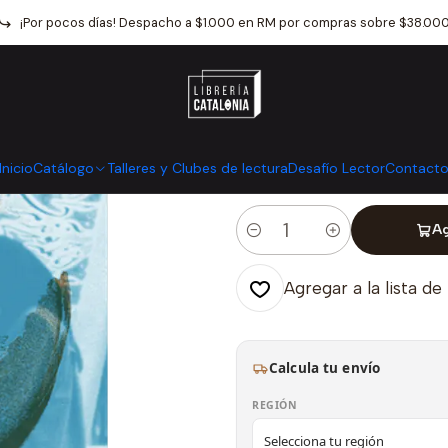
álogo
Poesía y Estudios literarios
Poesia
El Ancestro Del Poema 
¡Por pocos días! Despacho a $1.000 en RM por compras sobre $38.00
|
El Ancestro D
Mostrar stock de ubicaci
Inicio
Catálogo
Talleres y Clubes de lectura
Desafío Lector
Contact
Ag
Cantidad
Agregar a la lista de
Calcula tu envío
REGIÓN