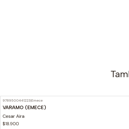
Tamb
9789500441223
|
Emece
VARAMO (EMECE)
Cesar Aira
$18.900