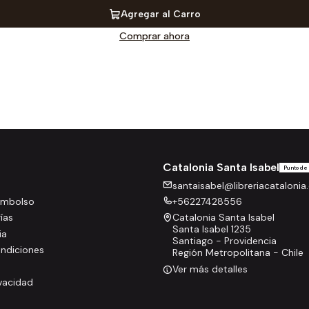
Agregar al Carro
Comprar ahora
Catalonia Santa Isabel
Punto de
santaisabel@libreriacatalonia.
eembolso
+56227428556
rías
Catalonia Santa Isabel
Santa Isabel 1235
ia
Santiago - Providencia
ndiciones
Región Metropolitana - Chile
Ver más detalles
ivacidad