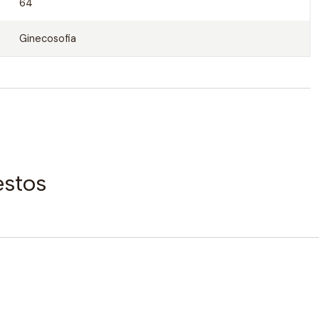
64
Ginecosofia
estos