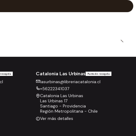
Catalonia Las Urbinas
 recogida
Punto de recogida
cl
lasurbinas@libreriacatalonia.cl
+56222341037
Catalonia Las Urbinas
Las Urbinas 17
Santiago - Providencia
Región Metropolitana - Chile
Ver más detalles