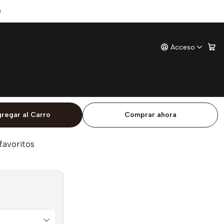
Es La Herida
0
Acceso
el Poema Es La Herida
ones
o
regar al Carro
Comprar ahora
 favoritos