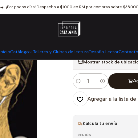
Narrativa
Diario Y Memorias
El Año De La Plaga Historias Ilustr
¡Por pocos días! Despacho a $1.000 en RM por compras sobre $38.00
|
El Año De La P
Pandemia
Inicio
Catálogo
Talleres y Clubes de lectura
Desafío Lector
Contact
Mostrar stock de ubicaci
Ag
Cantidad
Agregar a la lista de
Calcula tu envío
REGIÓN