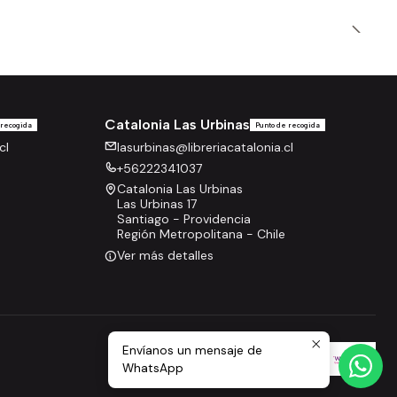
Catalonia Las Urbinas
 recogida
Punto de recogida
cl
lasurbinas@libreriacatalonia.cl
+56222341037
Catalonia Las Urbinas
Las Urbinas 17
Santiago - Providencia
Región Metropolitana - Chile
Ver más detalles
Envíanos un mensaje de
WhatsApp