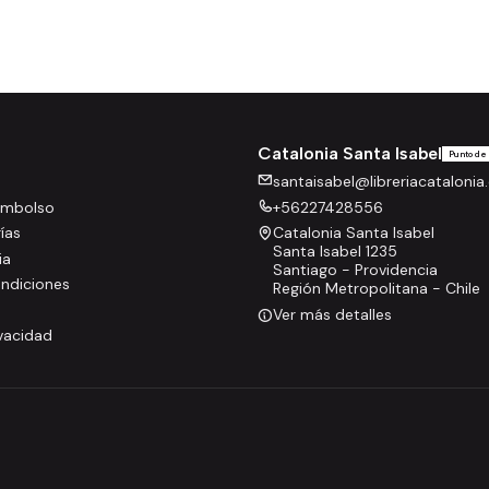
Catalonia Santa Isabel
Punto de
santaisabel@libreriacatalonia.
eembolso
+56227428556
rías
Catalonia Santa Isabel
Santa Isabel 1235
ia
Santiago - Providencia
ndiciones
Región Metropolitana - Chile
Ver más detalles
ivacidad