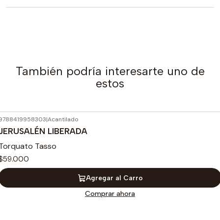
También podría interesarte uno de
estos
9788419958303
|
Acantilado
JERUSALÉN LIBERADA
Torquato Tasso
$59.000
Agregar al Carro
Comprar ahora