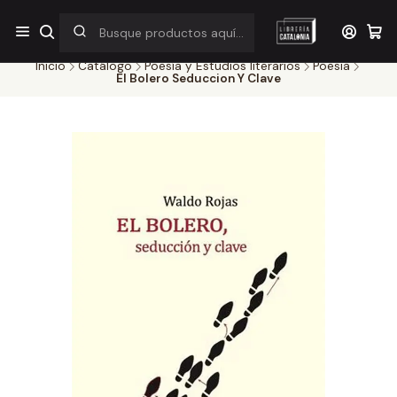
¡Por pocos días! Despacho a $1.000 en RM por compras sobre
$38.000
Inicio
Catálogo
Poesía y Estudios literarios
Poesia
El Bolero Seduccion Y Clave