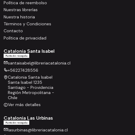
Política de reembolso
Nuestras librerías
Nuestra historia
Términos y Condiciones
Contacto
Política de privacidad
Catalonia Santa Isabel
Punto de recogida
santaisabel@libreriacatalonia.cl
+56227428556
Catalonia Santa Isabel
Santa Isabel 1235
Santiago - Providencia
Región Metropolitana -
Chile
Ver más detalles
Catalonia Las Urbinas
Punto de recogida
lasurbinas@libreriacatalonia.cl