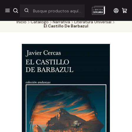
¡Por pocos días! Despacho a $1.000 en RM por compras sobre
$38.000
Inicio
Catálogo
Narrativa
Literatura Universal
El Castillo De Barbazul