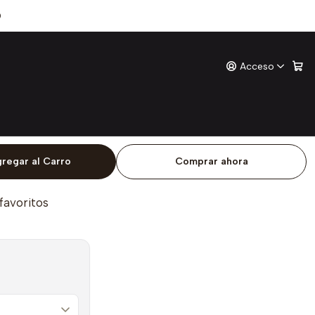
ek
0
Acceso
iracle Creek
ones
o
regar al Carro
Comprar ahora
 favoritos