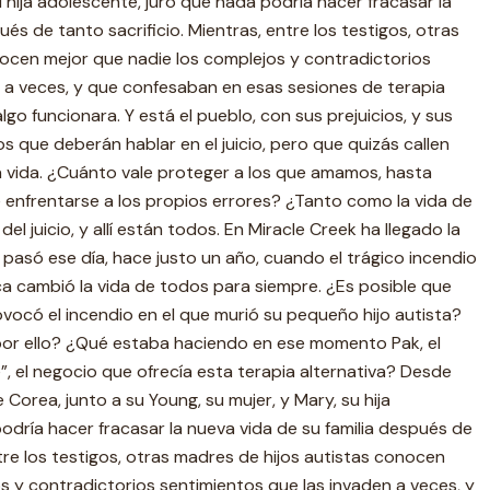
u hija adolescente, juró que nada podría hacer fracasar la
ués de tanto sacrificio. Mientras, entre los testigos, otras
nocen mejor que nadie los complejos y contradictorios
 a veces, y que confesaban en esas sesiones de terapia
go funcionara. Y está el pueblo, con sus prejuicios, y sus
s que deberán hablar en el juicio, pero que quizás callen
a vida. ¿Cuánto vale proteger a los que amamos, hasta
 enfrentarse a los propios errores? ¿Tanto como la vida de
del juicio, y allí están todos. En Miracle Creek ha llegado la
 pasó ese día, hace justo un año, cuando el trágico incendio
ca cambió la vida de todos para siempre. ¿Es posible que
vocó el incendio en el que murió su pequeño hijo autista?
or ello? ¿Qué estaba haciendo en ese momento Pak, el
, el negocio que ofrecía esta terapia alternativa? Desde
Corea, junto a su Young, su mujer, y Mary, su hija
odría hacer fracasar la nueva vida de su familia después de
ntre los testigos, otras madres de hijos autistas conocen
s y contradictorios sentimientos que las invaden a veces, y