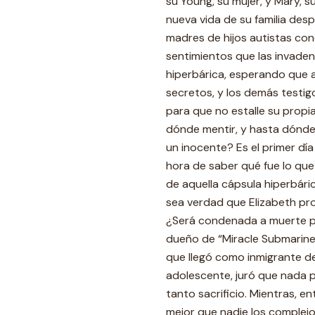
su Young, su mujer, y Mary, s
nueva vida de su familia desp
madres de hijos autistas co
sentimientos que las invaden
hiperbárica, esperando que al
secretos, y los demás testigo
para que no estalle su propi
dónde mentir, y hasta dónde
un inocente? Es el primer día 
hora de saber qué fue lo que
de aquella cápsula hiperbári
sea verdad que Elizabeth pro
¿Será condenada a muerte p
dueño de “Miracle Submarine”
que llegó como inmigrante de 
adolescente, juró que nada p
tanto sacrificio. Mientras, e
mejor que nadie los complejo