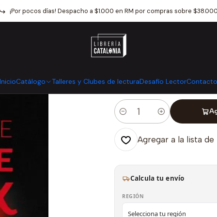
nicio
Catálogo
Narrativa
Novela Negra
El Juicio De Miracle Cre
¡Por pocos días! Despacho a $1.000 en RM por compras sobre $38.00
|
El Juicio De M
Mostrar stock de ubicaci
Inicio
Catálogo
Talleres y Clubes de lectura
Desafío Lector
Contact
Ag
Cantidad
Agregar a la lista de
Calcula tu envío
REGIÓN