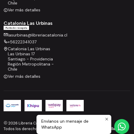
Chile
Ver más detalles
Catalonia Las Urbinas
Punto de recogida
lasurbinas@libreriacatalonia.cl
+56222341037
Catalonia Las Urbinas
Las Urbinas 17
Santiago - Providencia
Región Metropolitana -
Chile
Ver más detalles
Envíanos un mensaje de
2026 Libreria Catalonia.
WhatsApp
Todos los derechos reservados.
Desarrollado por Jumpseller
.