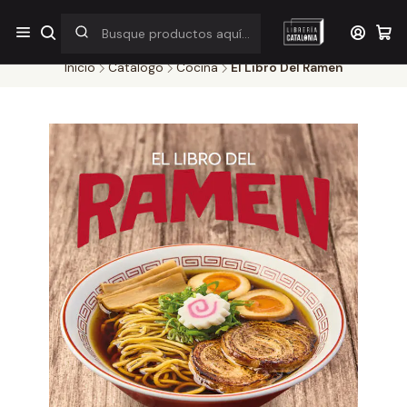
¡Por pocos días! Despacho a $1.000 en RM por compras sobre
$38.000
Inicio
Catálogo
Cocina
El Libro Del Ramen