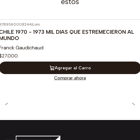
estos
9789560008244
|
Lom
CHILE 1970 - 1973 MIL DIAS QUE ESTREMECIERON AL
MUNDO
Franck Gaudichaud
$27.000
Agregar al Carro
Comprar ahora