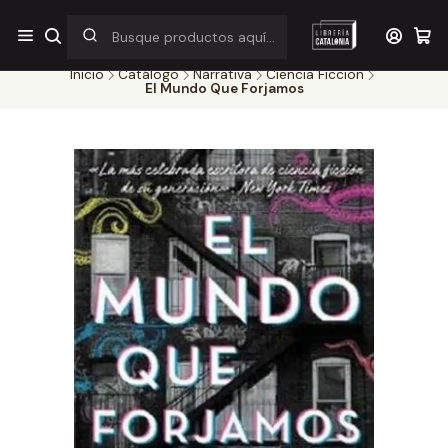
¡Por pocos días! Despacho a $1.000 en RM por compras sobre
$38.000
Inicio
Catálogo
Narrativa
Ciencia Ficcion
El Mundo Que Forjamos