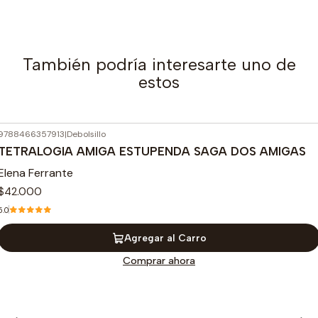
También podría interesarte uno de
estos
9788466357913
|
Debolsillo
TETRALOGIA AMIGA ESTUPENDA SAGA DOS AMIGAS
Elena Ferrante
$42.000
5.0
Agregar al Carro
Comprar ahora