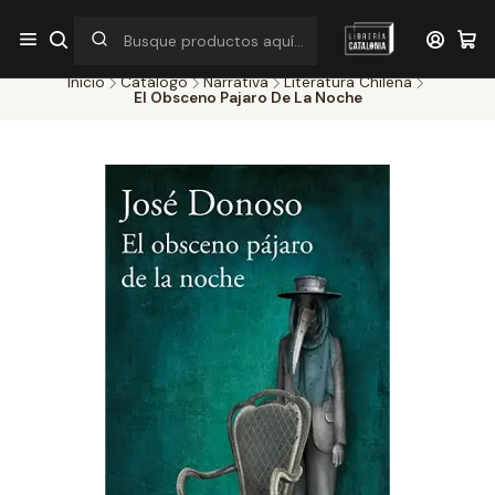
¡Por pocos días! Despacho a $1.000 en RM por compras sobre
$38.000
Inicio
Catálogo
Narrativa
Literatura Chilena
El Obsceno Pajaro De La Noche