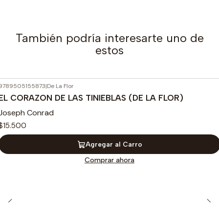
También podría interesarte uno de
estos
9789505155873
|
De La Flor
EL CORAZON DE LAS TINIEBLAS (DE LA FLOR)
Joseph Conrad
$15.500
Agregar al Carro
Comprar ahora